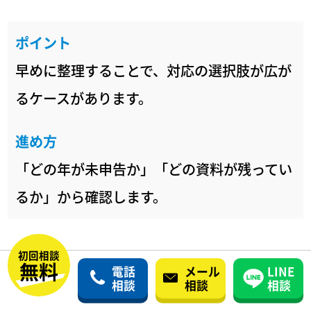
ポイント
早めに整理することで、対応の選択肢が広が
るケースがあります。
進め方
「どの年が未申告か」「どの資料が残ってい
るか」から確認します。
初回相談
追徴税がどれくらいになるか不安です
無料
電話
メール
LINE
相談
相談
相談
追徴税は、内容を分解することで目安を立てる